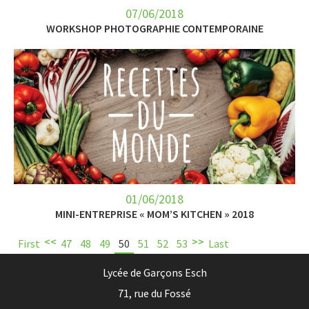
07/06/2018
WORKSHOP PHOTOGRAPHIE CONTEMPORAINE
01/06/2018
MINI-ENTREPRISE « MOM’S KITCHEN » 2018
<<
>>
First
47
48
49
50
51
52
53
Last
Lycée de Garçons Esch
71, rue du Fossé