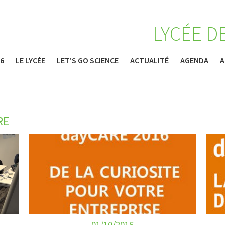
LYCÉE D
26
LE LYCÉE
LET’S GO SCIENCE
ACTUALITÉ
AGENDA
A
RE
01/10/2016