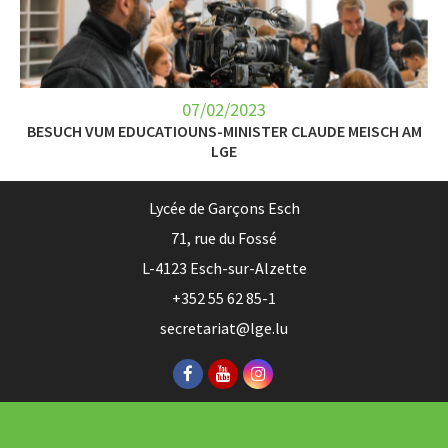
LET’S GO SCIENCE
ACTUALITÉ
AGENDA
07/02/2023
BESUCH VUM EDUCATIOUNS-MINISTER CLAUDE MEISCH AM
LGE
ACTIVITÉS
SERVICES
Lycée de Garçons Esch
71, rue du Fossé
APPRENTISSAGE
L-4123 Esch-sur-Alzette
APPLIS
+352 55 62 85-1
secretariat@lge.lu