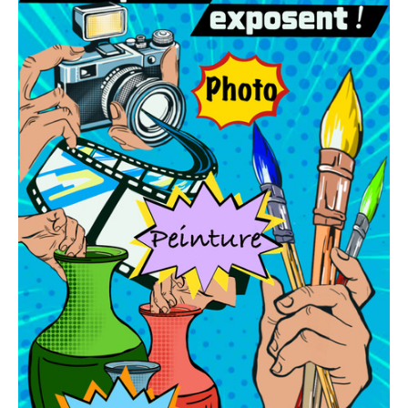
LET’S GO SCIENCE
ACTUALITÉ
AGENDA
ACTIVITÉS
SERVICES
APPRENTISSAGE
APPLIS