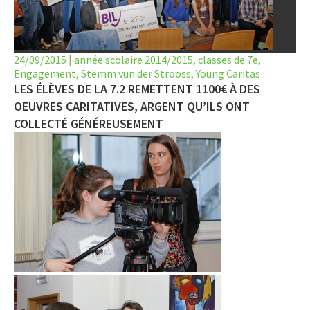
LET’S GO SCIENCE
ACTUALITÉ
24/09/2015
|
année scolaire 2014/2015
,
classes de 7e
,
Engagement
AGENDA
,
Stëmm vun der Strooss
,
Young Caritas
LES ÉLÈVES DE LA 7.2 REMETTENT 1100€ À DES
ACTIVITÉS
OEUVRES CARITATIVES, ARGENT QU’ILS ONT
COLLECTÉ GÉNÉREUSEMENT
SERVICES
APPRENTISSAGE
APPLIS