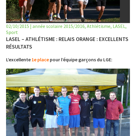
LET’S GO SCIENCE
ACTUALITÉ
02/10/2015
|
année scolaire 2015/2016
,
Athlétisme
,
LASEL
,
Sport
AGENDA
LASEL – ATHLÉTISME : RELAIS ORANGE : EXCELLENTS
ACTIVITÉS
RÉSULTATS
L’excellente
SERVICES
1e place
pour l’équipe garçons du LGE:
APPRENTISSAGE
APPLIS