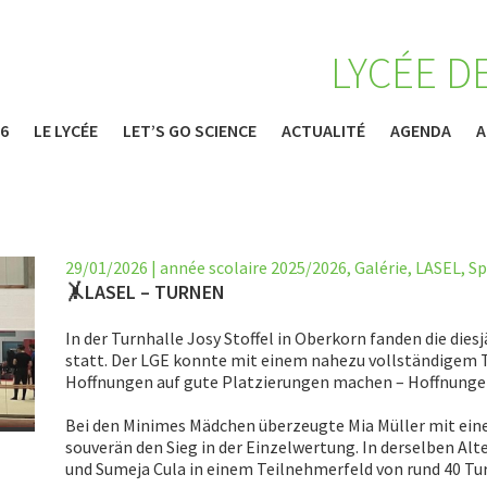
LYCÉE D
26
LE LYCÉE
LET’S GO SCIENCE
ACTUALITÉ
AGENDA
A
29/01/2026
|
année scolaire 2025/2026
,
Galérie
,
LASEL
,
Sp
🤸LASEL – TURNEN
In der Turnhalle Josy Stoffel in Oberkorn fanden die die
statt. Der LGE konnte mit einem nahezu vollständigem T
Hoffnungen auf gute Platzierungen machen – Hoffnungen,
Bei den Minimes Mädchen überzeugte Mia Müller mit ein
souverän den Sieg in der Einzelwertung. In derselben Alte
und Sumeja Cula in einem Teilnehmerfeld von rund 40 Tur