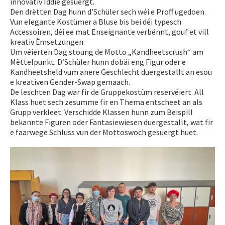
innovativ Iddie gesuergt.
Den drëtten Dag hunn d’Schüler sech wéi e Proff ugedoen.
Vun elegante Kostümer a Bluse bis bei déi typesch
Accessoiren, déi ee mat Enseignante verbënnt, gouf et vill
kreativ Ëmsetzungen.
Um véierten Dag stoung de Motto „Kandheetscrush“ am
Mëttelpunkt. D’Schüler hunn dobäi eng Figur oder e
Kandheetsheld vum anere Geschlecht duergestallt an esou
e kreativen Gender-Swap gemaach.
De leschten Dag war fir de Gruppekostüm reservéiert. All
Klass huet sech zesumme fir en Thema entscheet an als
Grupp verkleet. Verschidde Klassen hunn zum Beispill
bekannte Figuren oder Fantasiewiesen duergestallt, wat fir
e faarwege Schluss vun der Mottoswoch gesuergt huet.