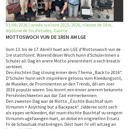
LET’S GO SCIENCE
ACTUALITÉ
01/06/2026
|
année scolaire 2025/2026
,
classes de 1ère
,
diplôme de fin d'études
AGENDA
,
Galérie
MOTTOSWOCH VUN DE 1REN AM LGE
ACTIVITÉS
Vum 13. bis de 17. Abrëll huet am LGE d’Mottoswoch vun de
1re stattfonnt. Wärend dëser Woch hunn d’Schülerinnen a
SERVICES
Schüler all Dag en anere Motto presentéiert a sech kreativ
verkleet.
APPRENTISSAGE
Den éischten Dag stoung ënner dem Thema „Back to 2016“.
D’Schüler hunn sech inspiréiere gelooss vum Kleedungsstil,
APPLIS
de Museker, de Prominenten an den Trends, déi am Joer
2016 populär waren. Sou konnt een ënner anerem bekannte
Perséinlechkeeten aus där Zäit erëmerkennen.
Den zweeten Dag war de Motto „Éischte Buschtaf vum
Virnumm + Anything but a Backpack“. Jidderee sollt sech
als eppes verkleeden, dat mam éischte Buschtaf vu sengem
Virnumm ugefaangen huet, an dobäi en originellen Ersatz
fir de Schoulsak matbréngen. Dëst huet fir vill witzeg an