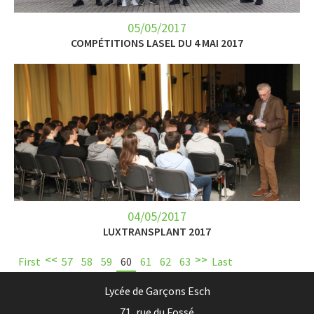
05/05/2017
COMPÉTITIONS LASEL DU 4 MAI 2017
04/05/2017
LUXTRANSPLANT 2017
<<
>>
First
57
58
59
60
61
62
63
Last
Lycée de Garçons Esch
71, rue du Fossé