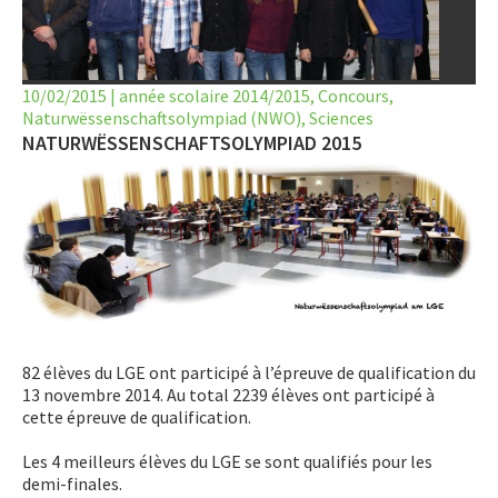
LET’S GO SCIENCE
ACTUALITÉ
10/02/2015
|
année scolaire 2014/2015
,
Concours
,
Naturwëssenschaftsolympiad (NWO)
AGENDA
,
Sciences
NATURWËSSENSCHAFTSOLYMPIAD 2015
ACTIVITÉS
SERVICES
APPRENTISSAGE
APPLIS
82 élèves du LGE ont participé à l’épreuve de qualification du
13 novembre 2014. Au total 2239 élèves ont participé à
cette épreuve de qualification.
Les 4 meilleurs élèves du LGE se sont qualifiés pour les
demi-finales.