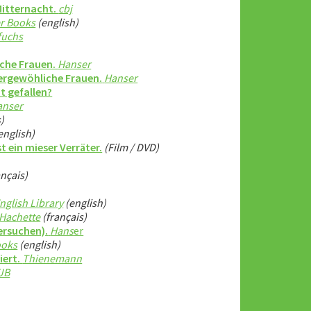
Mitternacht.
cbj
r Books
(english)
fuchs
iche Frauen.
Hanser
ßergewöhliche Frauen.
Hanser
t gefallen?
nser
)
english)
st ein mieser Verräter.
(Film / DVD)
ançais)
nglish Library
(english)
Hachette
(français)
ersuchen).
Hans
er
ooks
(english)
iert.
Thienemann
FJB