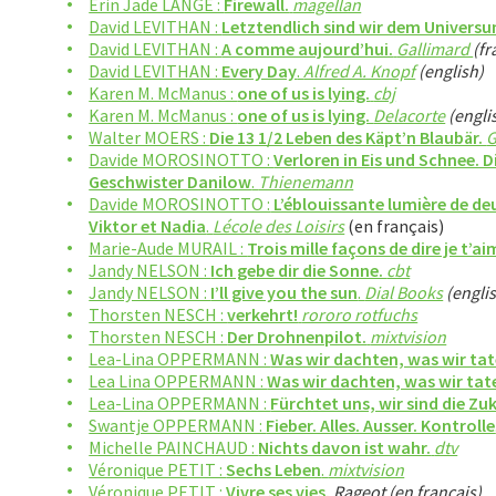
Erin Jade LANGE :
Firewall.
magellan
David LEVITHAN :
Letztendlich sind wir dem Universu
David LEVITHAN :
A comme aujourd’hui.
Gallimard
(fr
David LEVITHAN :
Every Day
.
Alfred A. Knopf
(english)
Karen M. McManus :
one of us is lying.
cbj
Karen M. McManus :
one of us is lying.
Delacorte
(engli
Walter MOERS :
Die 13 1/2 Leben des Käpt’n Blaubär.
Davide MOROSINOTTO :
Verloren in Eis und Schnee. 
Geschwister Danilow
.
Thienemann
Davide MOROSINOTTO :
L’éblouissante lumière de deux
Viktor et Nadia
.
Lécole des Loisirs
(en français)
Marie-Aude MURAIL :
Trois mille façons de dire je t’a
Jandy NELSON :
Ich gebe dir die Sonne.
cbt
Jandy NELSON :
I’ll give you the sun
.
Dial Books
(engli
Thorsten NESCH :
verkehrt!
rororo rotfuchs
Thorsten NESCH :
Der Drohnenpilot.
mixtvision
Lea-Lina OPPERMANN :
Was wir dachten, was wir tat
Lea Lina OPPERMANN :
Was wir dachten, was wir tat
Lea-Lina OPPERMANN :
Fürchtet uns, wir sind die Zuk
Swantje OPPERMANN :
Fieber. Alles. Ausser. Kontrolle
Michelle PAINCHAUD :
Nichts davon ist wahr.
dtv
Véronique PETIT :
Sechs Leben
.
mixtvision
Véronique PETIT :
Vivre ses vies.
Rageot (en français)