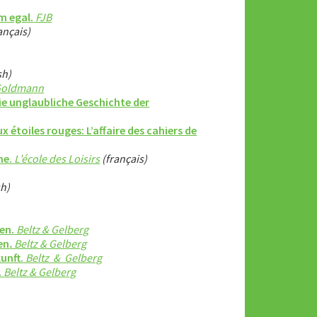
m egal.
FJB
ançais)
sh)
Goldmann
Die unglaubliche Geschichte der
 étoiles rouges: L’affaire des cahiers de
ime.
L’école des Loisirs
(français)
sh)
en.
Beltz & Gelberg
en
.
Beltz & Gelberg
unft.
Beltz & Gelberg
.
Beltz & Gelberg