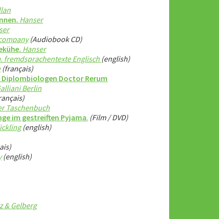
lan
önnen.
Hanser
ser
company
(Audiobook CD)
eekühe.
Hanser
. fremdsprachentexte Englisch
(english)
e
(français)
s Diplombiologen Doctor Rerum
alliani Berlin
rançais)
er Taschenbuch
nge im gestreiften Pyjama
.
(Film / DVD)
ickling
(english)
ais)
y
(english)
tz & Gelberg