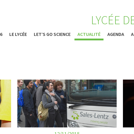
LYCÉE D
26
LE LYCÉE
LET’S GO SCIENCE
ACTUALITÉ
AGENDA
A
12/11/2015